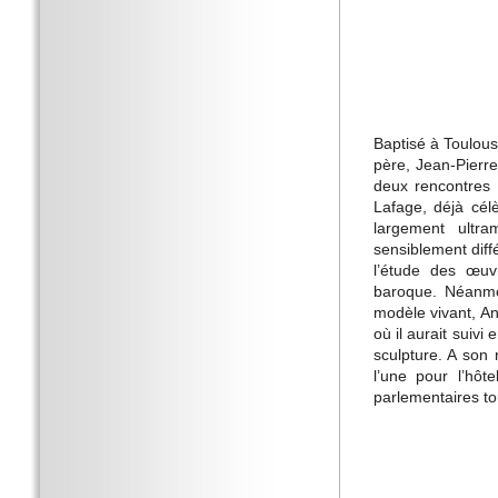
Baptisé à Toulous
père, Jean-Pierre 
deux rencontres 
Lafage, déjà célè
largement ultra
sensiblement diffé
l’étude des œuvr
baroque. Néanmo
modèle vivant, An
où il aurait suiv
sculpture. A son
l’une pour l’hôt
parlementaires to