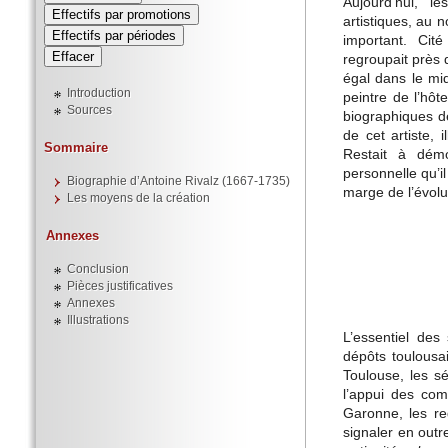
Aujourd’hui, l
Effectifs par promotions
artistiques, au 
Effectifs par périodes
important. Cit
regroupait près 
égal dans le mid
Introduction
peintre de l’hôt
Sources
biographiques de
de cet artiste, 
Sommaire
Restait à démo
personnelle qu’il
Biographie d’Antoine Rivalz (1667-1735)
marge de l’évolut
Les moyens de la création
Annexes
Conclusion
Pièces justificatives
Annexes
Illustrations
L’essentiel des
dépôts toulousa
Toulouse, les sé
l’appui des com
Garonne, les reg
signaler en out