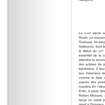
Le
xviii
siècle s
e
Rivalz. Le souven
Toulouse, fut per
Subleyras, dont la
le début du
xix
s
e
essentiel de la c
attendre la secon
des artistes de 
éphémère. Il fau
aux historiens d
comme la date de
auprès des pein
manière En l’abs
Enfin, à partir d
Robert Mesuret, 
lança un vaste p
remit à l’honneur 