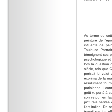
Au terme de cett
peinture de l’ép
influente de pei
Toulouse. Portrait
témoignent ses po
psychologique et 
lors la question
siècle, tels que 
portrait lui valut
exprima de la mani
résolument tour
parisienne. Il con
goût », porté à s
son retour en fav
picturale héritée
l’art italien. De
travail sur les e