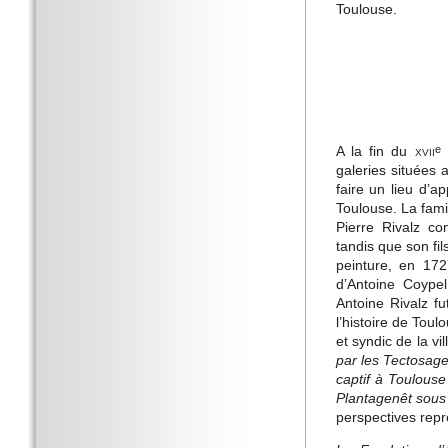
Toulouse.
A la fin du
xvii
s
e
galeries situées a
faire un lieu d’a
Toulouse. La famil
Pierre Rivalz c
tandis que son fil
peinture, en 172
d’Antoine Coypel
Antoine Rivalz fu
l’histoire de Toul
et syndic de la vi
par les Tectosage
captif à Toulou
Plantagenêt sous
perspectives rep