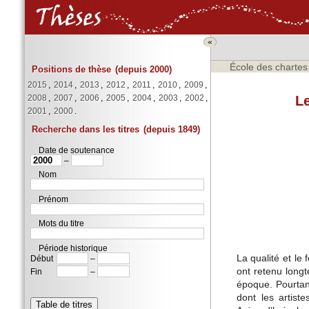
«
École des chartes
Positions de thèse
(depuis 2000)
2015
,
2014
,
2013
,
2012
,
2011
,
2010
,
2009
,
Le
2008
,
2007
,
2006
,
2005
,
2004
,
2003
,
2002
,
2001
,
2000
.
Recherche dans les titres
(depuis 1849)
Date de soutenance
–
Nom
Prénom
Mots du titre
Période historique
La qualité et le
Début
–
ont retenu longt
Fin
–
époque. Pourtant
dont les artist
Table de titres