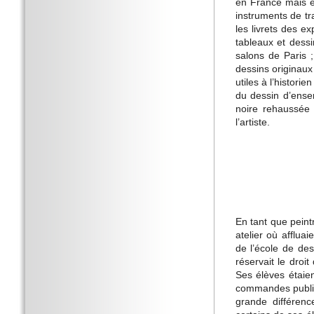
en France mais ég
instruments de tr
les livrets des e
tableaux et dess
salons de Paris ;
dessins originaux
utiles à l’histori
du dessin d’ens
noire rehaussée
l’artiste.
En tant que peintr
atelier où afflua
de l’école de de
réservait le droit
Ses élèves étaie
commandes publiqu
grande différenc