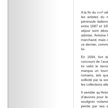
A la fin du
xvii
siè
e
les artistes du 
péninsule italien
entre 1687 et 16
séjour sont dés
admise, Antoine R
marchand, mais de
ce dernier, comme
lui.
En 1694, fort de
concours de l’ac
lui valut le sec
marqua un tourna
romains, tels qu
sollicité par la 
les collections al
Il semble qu’Anto
d’œuvres pour le 
souligner notamm
peinte par ses 