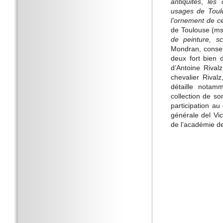
antiquités
,
les 
usages de Toulo
l’ornement de cet
de Toulouse (ms
de peinture, sc
Mondran, conser
deux fort bien 
d’Antoine Rival
chevalier Rivalz
détaille notam
collection de so
participation au
générale del Vic
de l’académie de