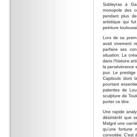
Subleyras à Gam
monopole des co
pendant plus de
artistique qui f
peinture toulousa
Lors de sa premi
avait vivement r
parfaire ses con
situation. La cré
dans l’histoire ar
la persévérance e
jour. Le prestig
Capitouls dont l
pourtant essentie
patentes de Lou
sculpture de Toul
porter ce titre.
Une rapide analys
désintérêt que se
Malgré une carriè
qu’une fortune m
convoitée. C’est 