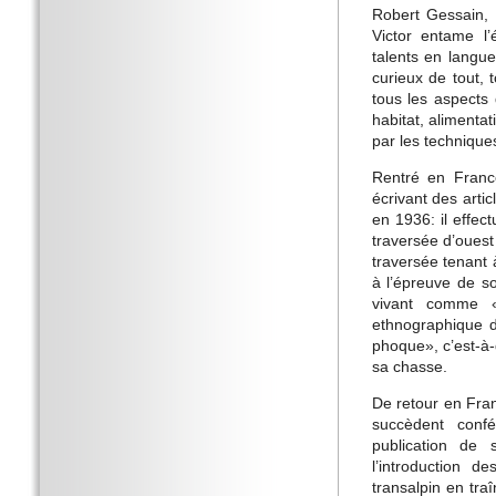
Robert Gessain, 
Victor entame l
talents en langu
curieux de tout, 
tous les aspects 
habitat, alimenta
par les technique
Rentré en France
écrivant des arti
en 1936: il effec
traversée d’ouest
traversée tenant à
à l’épreuve de so
vivant comme «
ethnographique d
phoque», c’est-à-
sa chasse.
De retour en Fran
succèdent confé
publication de 
l’introduction d
transalpin en tr