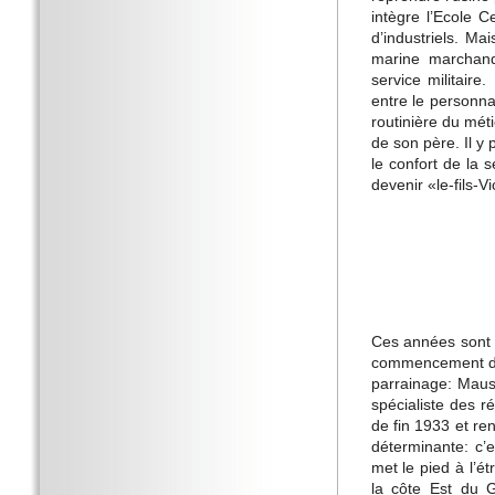
intègre l’Ecole 
d’industriels. Ma
marine marchand
service militaire
entre le personna
routinière du mét
de son père. Il y
le confort de la s
devenir «le-fils-
Ces années sont e
commencement de 
parrainage: Mauss
spécialiste des r
de fin 1933 et re
déterminante: c’
met le pied à l’é
la côte Est du G