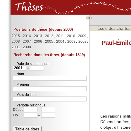
«
École des chartes
Positions de thèse
(depuis 2000)
2015
,
2014
,
2013
,
2012
,
2011
,
2010
,
2009
,
Paul-Émile
2008
,
2007
,
2006
,
2005
,
2004
,
2003
,
2002
,
2001
,
2000
.
Recherche dans les titres
(depuis 1849)
Date de soutenance
–
Nom
Prénom
Mots du titre
Période historique
Début
–
Fin
–
Les raisons mili
Désenchantées, l
d’objet d’histoir
Table de titres