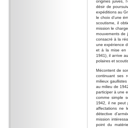
origines juives, 
désir de poursuiv
expéditions au Gr
le choix d’une ém
scoutisme, il obt
mission le charge
mouvements de j
consacré à la ré
une expérience d
et à la mise en 
1941), il arrive a
polaires et scout
Mécontent de son
continuant ses r
milieux gaullistes
au milieu de 1942
participer à une 
comme simple sol
1942, il ne peut 
affectations ne 
détective d’armé
mission intéressa
point du matéri