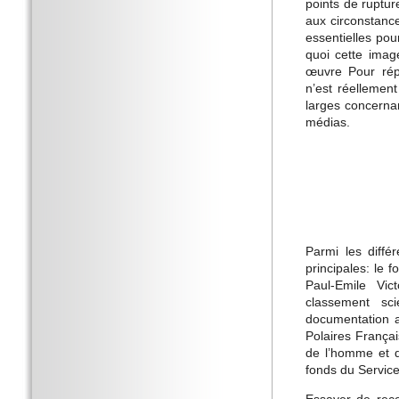
points de ruptur
aux circonstance
essentielles pou
quoi cette image
œuvre Pour répo
n’est réellemen
larges concernan
médias.
Parmi les diffé
principales: le
Paul-Emile Vic
classement sci
documentation a
Polaires França
de l’homme et d
fonds du Service
Essayer de reco