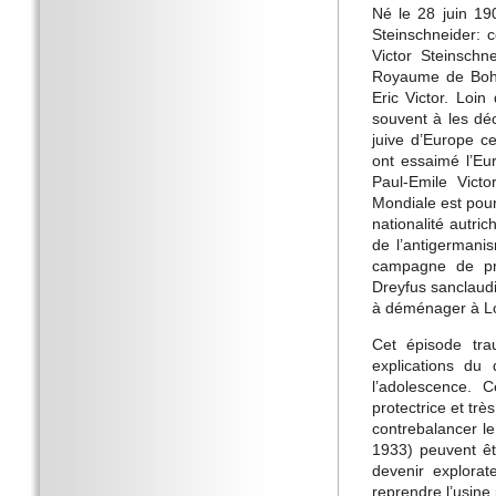
Né le 28 juin 19
Steinschneider: 
Victor Steinschn
Royaume de Bohêm
Eric Victor. Loin
souvent à les déc
juive d’Europe ce
ont essaimé l’Eu
Paul-Emile Victo
Mondiale est pour
nationalité autri
de l’antigermani
campagne de pres
Dreyfus sanclaudi
à déménager à Lon
Cet épisode trau
explications du
l’adolescence. 
protectrice et trè
contrebalancer l
1933) peuvent êtr
devenir explorat
reprendre l’usine