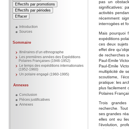
pas un obstacl
Effectifs par promotions
significatives: 
Effectifs par périodes
activités pendan
récemment signi
interrogées et f
Introduction
Sources
Mais pourquoi fa
expéditions pola
Sommaire
ces deux sujets
effet dire qu’ob
Itinéraires d’un ethnographe
de recherches sc
Les premières années des Expéditions
Paul-Emile Victor
Polaires Françaises (1946-1952)
Paul-Emile Vict
Le temps des expéditions internationales
(1952-1960)
multiplicité de 
Un polaire engagé (1960-1995)
scoutisme, l’éco
pratique: les ar
Annexes
plus facilement c
Polaires Françai
Conclusion
Pièces justificatives
Trois grandes 
Annexes
recherche. Tout
ses grandes réal
elles ont eu lie
l’évolution, pro