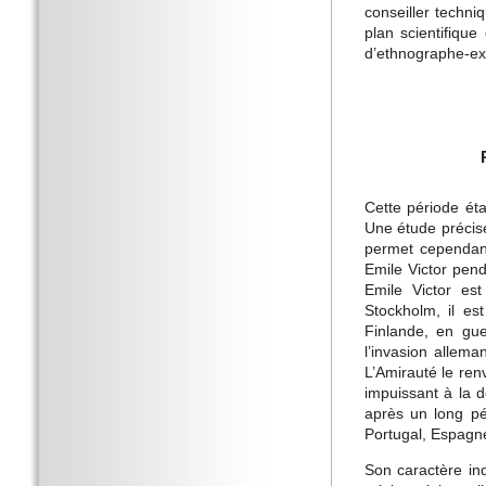
conseiller techn
plan scientifiqu
d’ethnographe-exp
Cette période éta
Une étude précise
permet cependant
Emile Victor pen
Emile Victor es
Stockholm, il es
Finlande, en gue
l’invasion allem
L’Amirauté le ren
impuissant à la d
après un long pé
Portugal, Espagn
Son caractère ind