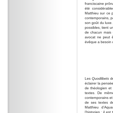
franciscaine prôn
été considérabl
Matthieu sur ce p
contemporains, pa
son goût du luxe.
possibles, tient u
de chacun mais é
avocat ne peut ê
évêque a besoin 
Les
Quodlibets
de
éclairer la pensé
de théologien et
textes. De même
contemporains et 
de ses textes d
Matthieu d’Aqua
l’historien : il e