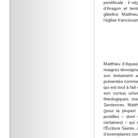
pontificale : il n
d’Aragon et tent
gibelins. Matthi
l’église francisca
Matthieu d’Aquasp
maigres témoignag
son testament a
présentés comme é
qui est tout à fa
son cursus unive
théologiques, m
Sentences
, Matt
(pour la plupart
postilles – dont
certaines) – qui
l’Écriture Saint
d’exemplaires co