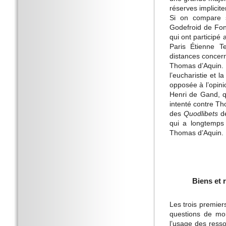
réserves implicit
Si on compare s
Godefroid de Font
qui ont participé
Paris Étienne T
distances concer
Thomas d’Aquin. S
l’eucharistie et 
opposée à l’opini
Henri de Gand, q
intenté contre Tho
des
Quodlibets
de
qui a longtemps 
Thomas d’Aquin.
Biens et 
Les trois premie
questions de mor
l’usage des resso