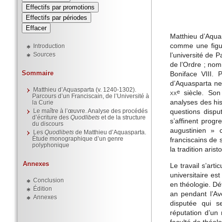
Effectifs par promotions
Effectifs par périodes
Matthieu d’Aqua
comme une figu
Introduction
Sources
l’université de P
de l’Ordre ; nomm
Sommaire
Boniface VIII. 
d’Aquasparta ne
Matthieu d’Aquasparta (v. 1240-1302).
xx
siècle. Son
e
Parcours d’un Franciscain, de l’Université à
analyses des his
la Curie
Le maître à l’œuvre. Analyse des procédés
questions dispu
d’écriture des
Quodlibets
et de la structure
s’affinent prog
du discours
augustinien » c
Les
Quodlibets
de Matthieu d’Aquasparta.
Étude monographique d’un genre
franciscains de 
polyphonique
la tradition arist
Annexes
Le travail s’arti
universitaire e
Conclusion
en théologie. Dé
Édition
an pendant l’Av
Annexes
disputée qui s
réputation d’un 