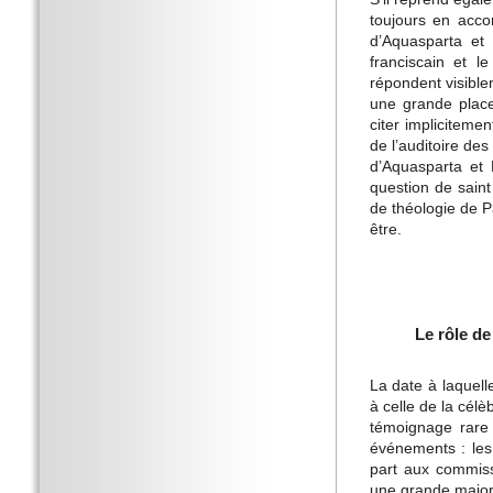
toujours en acco
d’Aquasparta et
franciscain et 
répondent visibl
une grande place
citer impliciteme
de l’auditoire des
d’Aquasparta et
question de saint
de théologie de P
être.
Le rôle d
La date à laquel
à celle de la cél
témoignage rare
événements : les
part aux commiss
une grande major