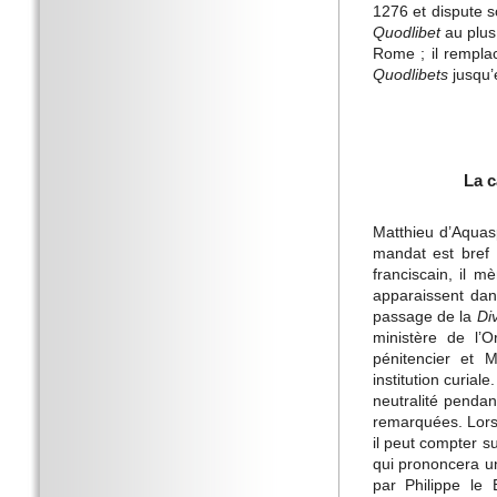
1276 et dispute 
Quodlibet
au plus
Rome ; il rempla
Quodlibets
jusqu’
La c
Matthieu d’Aquasp
mandat est bref 
franciscain, il m
apparaissent dans
passage de la
Di
ministère de l’
pénitencier et 
institution curial
neutralité pendan
remarquées. Lors
il peut compter s
qui prononcera u
par Philippe le 