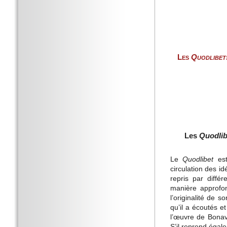
Les
Quodlibet
Les
Quodlib
Le
Quodlibet
est
circulation des i
repris par diffé
manière approfon
l’originalité de 
qu’il a écoutés e
l’œuvre de Bonav
S’il reprend éga