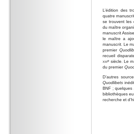
L’édition des t
quatre manuscrit
se trouvent les 
du maître organi
manuscrit Assise
le maître a aj
manuscrit. Le ma
premier
Quodlib
recueil dispara
xiii
siècle. Le m
e
du premier
Quod
D’autres source
Quodlibets
inédi
BNF ; quelques 
bibliothèques eu
recherche et d’hi