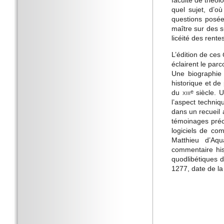
faculté de théolo
quel sujet, d’o
questions posée
maître sur des s
licéité des rentes
L’édition de ces
éclairent le par
Une biographie
historique et de 
du
xiii
siècle. 
e
l’aspect techniq
dans un recueil 
témoinages préci
logiciels de co
Matthieu d’Aqu
commentaire his
quodlibétiques 
1277, date de la