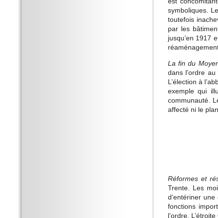
est concomitant
symboliques. Le
toutefois inach
par les bâtiment
jusqu’en 1917 et
réaménagement d
La fin du Moyen
dans l’ordre au
L’élection à l’a
exemple qui ill
communauté. Les
affecté ni le pla
Réformes et rés
Trente. Les moi
d’entériner une
fonctions impor
l’ordre. L’étroi