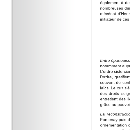
également à de
nombreuses dîme
mécénat d’Henri 
initiateur de ces
Entre épanouiss
notamment auprè
L’ordre cisterci
l’ordre, gratifi
souvent de conf
laïcs. Le
xiii
siè
e
des droits seig
entretient des 
grâce au pouvoi
La reconstructi
Fontenay puis da
ornementation d