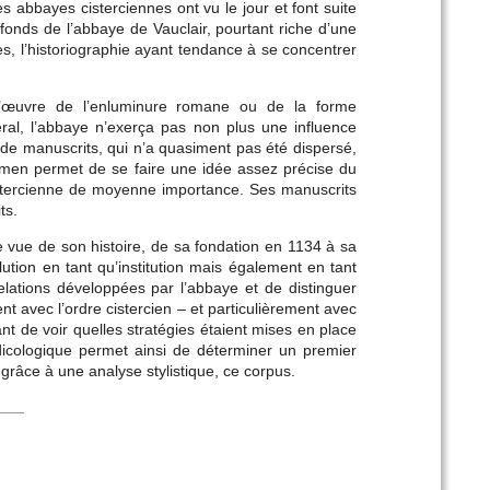
abbayes cisterciennes ont vu le jour et font suite
onds de l’abbaye de Vauclair, pourtant riche d’une
hes, l’historiographie ayant tendance à se concentrer
-d’œuvre de l’enluminure romane ou de la forme
néral, l’abbaye n’exerça pas non plus une influence
 de manuscrits, qui n’a quasiment pas été dispersé,
xamen permet de se faire une idée assez précise du
 cistercienne de moyenne importance. Ses manuscrits
ts.
e vue de son histoire, de sa fondation en 1134 à sa
olution en tant qu’institution mais également en tant
s relations développées par l’abbaye et de distinguer
nt avec l’ordre cistercien – et particulièrement avec
nt de voir quelles stratégies étaient mises en place
odicologique permet ainsi de déterminer un premier
grâce à une analyse stylistique, ce corpus.