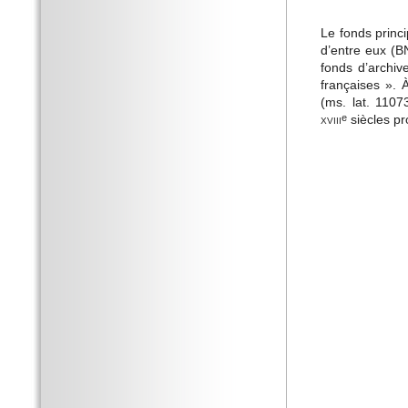
Le fonds princi
d’entre eux (BN
fonds d’archiv
françaises ». 
(ms. lat. 110
xviii
siècles pr
e