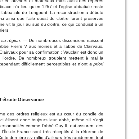
ue en ouvriers et matériaux mais aussi des repères
ace n’a lieu qu’en 1257 et l’église abbatiale reste
l’abbatiale de Longpont. La reconstruction a débuté
i ainsi que l’aile ouest du cloître furent préservés
vit le jour au sud du cloître, ce qui conduisit à un
iers.
 sa région.
— De nombreuses dissensions naissent
’abbé Pierre V aux moines et à l’abbé de Clairvaux.
 Clairvaux pour sa confirmation : Vauclair est donc un
e l’ordre. De nombreux troublent mettent à mal la
ependant difficilement perceptibles et n’ont
a priori
 l’étroite Observance
me des ordres religieux est au cœur du concile de
 élisent donc toujours leur abbé, même s’il s’agit
personnalités comme l’abbé Guy II, qui assurent des
l’Île-de-France sont très réceptifs à la réforme de
tte dernière s’y rallie d’ailleurs très rapidement tout