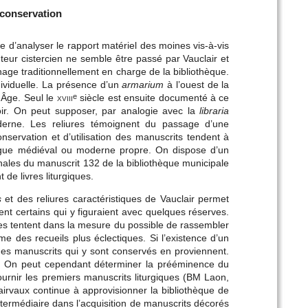
 conservation
ie d’analyser le rapport matériel des moines vis-à-vis
auteur cistercien ne semble être passé par Vauclair et
nage traditionnellement en charge de la bibliothèque.
individuelle. La présence d’un
armarium
à l’ouest de la
 Âge. Seul le
xviii
siècle est ensuite documenté à ce
e
toir. On peut supposer, par analogie avec la
libraria
erne. Les reliures témoignent du passage d’une
nservation et d’utilisation des manuscrits tendent à
logue médiéval ou moderne propre. On dispose d’un
nales du manuscrit 132 de la bibliothèque municipale
de livres liturgiques.
s
et des reliures caractéristiques de Vauclair permet
ent certains qui y figuraient avec quelques réserves.
es tentent dans la mesure du possible de rassembler
e des recueils plus éclectiques. Si l’existence d’un
des manuscrits qui y sont conservés en proviennent.
é. On peut cependant déterminer la prééminence du
ournir les premiers manuscrits liturgiques (BM Laon,
irvaux continue à approvisionner la bibliothèque de
ntermédiaire dans l’acquisition de manuscrits décorés