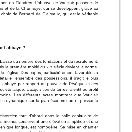
bes en Flandres. L’abbaye de Vauclair possède de
us et de la Charmoye, qui se développent grâce au
 choix de Bernard de Clairvaux, qui est le véritable
r l’abbaye ?
 baisse du nombre des fondations et du recrutement,
uis la première moitié du
xii
siècle devient la norme.
e
 de l’église. Des papes, particulièrement favorables à
détaille l’ensemble des possessions, il s’agit le plus
 l’abbaye par rapport au pouvoir de l’évêque et des
iété laïque. L’acquisition de terres ralentit au profit
nmoins. Les différents actes montrent que Vauclair
lle dynamique sur le plan économique et puissante
istercien tout d’abord dans la salle capitulaire de
les moines conservent une élévation simplifiée et une
 bien que longue, est homogène. Sa mise en chantier