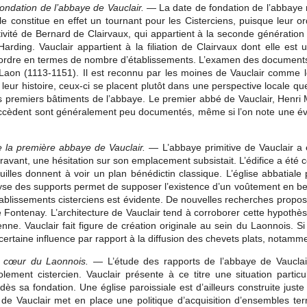
ondation de l’abbaye de Vauclair.
— La date de fondation de l’abbaye r
le constitue en effet un tournant pour les Cisterciens, puisque leur o
ivité de Bernard de Clairvaux, qui appartient à la seconde génération
arding. Vauclair appartient à la filiation de Clairvaux dont elle est une
ordre en termes de nombre d’établissements. L’examen des documents
Laon (1113-1151). Il est reconnu par les moines de Vauclair comme l
 leur histoire, ceux-ci se placent plutôt dans une perspective locale 
s premiers bâtiments de l’abbaye. Le premier abbé de Vauclair, Henr
uccèdent sont généralement peu documentés, même si l’on note une évo
e la première abbaye de Vauclair.
— L’abbaye primitive de Vauclair a é
avant, une hésitation sur son emplacement subsistait. L’édifice a été co
uilles donnent à voir un plan bénédictin classique. L’église abbatiale
yse des supports permet de supposer l’existence d’un voûtement en berc
ablissements cisterciens est évidente. De nouvelles recherches propos
e Fontenay. L’architecture de Vauclair tend à corroborer cette hypothès
ienne. Vauclair fait figure de création originale au sein du Laonnois. 
certaine influence par rapport à la diffusion des chevets plats, notamm
 cœur du Laonnois.
— L’étude des rapports de l’abbaye de Vauclai
olement cistercien. Vauclair présente à ce titre une situation partic
 dès sa fondation. Une église paroissiale est d’ailleurs construite just
e de Vauclair met en place une politique d’acquisition d’ensembles te