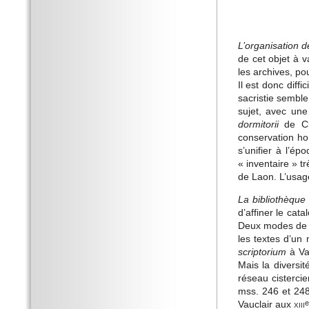
L’organisation 
de cet objet à v
les archives, po
Il est donc diffi
sacristie sembl
sujet, avec une
dormitorii
de Cla
conservation hor
s’unifier à l’é
« inventaire » t
de Laon. L’usage
La bibliothèque
d’affiner le cat
Deux modes de g
les textes d’un
scriptorium
à Vau
Mais la diversi
réseau cistercie
mss. 246 et 248
Vauclair aux
xiii