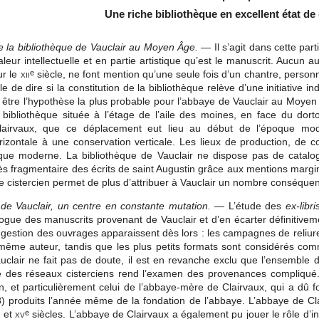
Une riche bibliothèque en excellent état de
de la bibliothèque de Vauclair au Moyen Âge.
— Il s’agit dans cette part
aleur intellectuelle et en partie artistique qu’est le manuscrit. Aucun 
ur le
xii
siècle, ne font mention qu’une seule fois d’un chantre, person
e
cile de dire si la constitution de la bibliothèque relève d’une initiative 
e être l’hypothèse la plus probable pour l’abbaye de Vauclair au Moyen
 bibliothèque située à l’étage de l’aile des moines, en face du dor
irvaux, que ce déplacement eut lieu au début de l’époque mod
izontale à une conservation verticale. Les lieux de production, de co
poque moderne. La bibliothèque de Vauclair ne dispose pas de cata
rès fragmentaire des écrits de saint Augustin grâce aux mentions margi
 cistercien permet de plus d’attribuer à Vauclair un nombre conséquent 
 de Vauclair, un centre en constante mutation.
— L’étude des
ex-libri
alogue des manuscrits provenant de Vauclair et d’en écarter définitivem
estion des ouvrages apparaissent dès lors : les campagnes de reliur
 même auteur, tandis que les plus petits formats sont considérés comm
clair ne fait pas de doute, il est en revanche exclu que l’ensemble 
té des réseaux cisterciens rend l’examen des provenances compliqu
n, et particulièrement celui de l’abbaye-mère de Clairvaux, qui a dû f
) produits l’année même de la fondation de l’abbaye. L’abbaye de Cla
et
xv
siècles. L’abbaye de Clairvaux a également pu jouer le rôle d’i
e
e