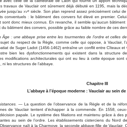
e avec celle de la cathédrale de Laon qui fournit un apport techniq
s travaux de Vauclair ont sûrement déjà débuté en 1195, mais la dédic
evée jusqu’au
xv
siècle. Son plan reprend assez précisément celui de 
e
s conventuels : le bâtiment des convers fut élevé en premier. Celui-c
 sont donc mieux connus. En revanche, il semble qu’aucun bâtiment ne 
u bâtiment des convers, possible grâce au faible nombre de ces dern
 Âge : une abbaye prise entre les tourmentes de l’ordre et celles de
 sujet du respect de la Règle, comme celle qui oppose, à Vauclair, l
bbatiat de Suger Ladot (1456-1462) entraîne un conflit entre Cîteaux et
ustre bien les dysfonctionnements qui existent dans la structure d
 modifications architecturales qui ont eu lieu à cette époque sont c
n, ni les structures de l’abbaye.
Chapitre III
L’abbaye à l’époque moderne : Vauclair au sein de
istances.
— La question de l’observance de la Règle et de la réfor
nes de Vauclair tentent d’échapper à la commende. En 1558, ceux-ci
 décision papale. Le système des filiations est maintenu grâce à des 
tantes au sein de l’ordre. Les établissements cisterciens du Nord de 
te Observance naît à la Charmoye, la seconde abbaye-fille de Vauclair. Ce