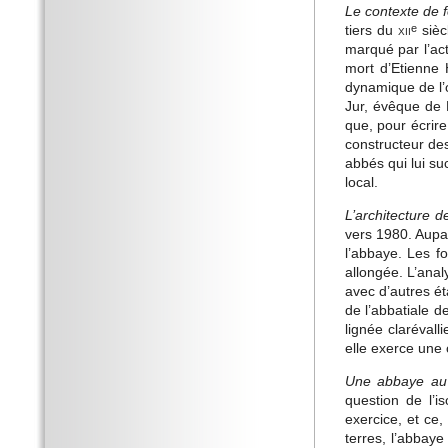
Le contexte de f
tiers du
xii
sièc
e
marqué par l’act
mort d’Etienne H
dynamique de l’
Jur, évêque de 
que, pour écrire
constructeur de
abbés qui lui s
local.
L’architecture d
vers 1980. Aupar
l’abbaye. Les fo
allongée. L’anal
avec d’autres ét
de l’abbatiale d
lignée clarévall
elle exerce une 
Une abbaye au
question de l’is
exercice, et ce,
terres, l’abbay