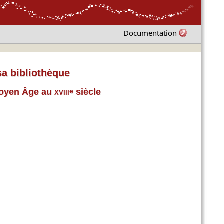
Documentation
sa bibliothèque
 Moyen Âge au
xviii
siècle
e