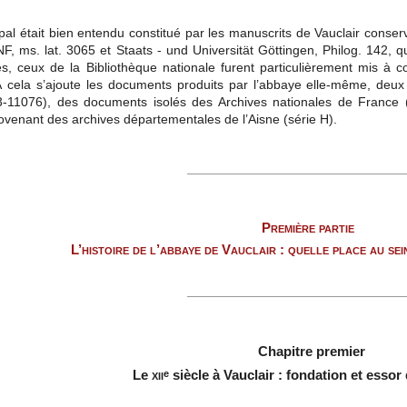
pal était bien entendu constitué par les manuscrits de Vauclair conser
F, ms. lat. 3065 et Staats - und Universität Göttingen, Philog. 142, qu
es, ceux de la Bibliothèque nationale furent particulièrement mis à co
À cela s’ajoute les documents produits par l’abbaye elle-même, deux
73-11076), des documents isolés des Archives nationales de France 
ovenant des archives départementales de l’Aisne (série H).
Première partie
L’histoire de l’abbaye de Vauclair : quelle place au se
Chapitre premier
Le
xii
siècle à Vauclair : fondation et esso
e