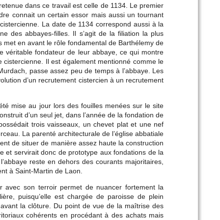
etenue dans ce travail est celle de 1134. Le premier
rdre connait un certain essor mais aussi un tournant
 cistercienne. La date de 1134 correspond aussi à la
 des abbayes-filles. Il s’agit de la filiation la plus
 met en avant le rôle fondamental de Barthélemy de
e véritable fondateur de leur abbaye, ce qui montre
que cistercienne. Il est également mentionné comme le
i Murdach, passe assez peu de temps à l’abbaye. Les
lution d’un recrutement cistercien à un recrutement
té mise au jour lors des fouilles menées sur le site
nstruit d’un seul jet, dans l’année de la fondation de
 possédait trois vaisseaux, un chevet plat et une nef
eau. La parenté architecturale de l’église abbatiale
ent de situer de manière assez haute la construction
e et servirait donc de prototype aux fondations de la
Si l’abbaye reste en dehors des courants majoritaires,
ent à Saint-Martin de Laon.
r avec son terroir permet de nuancer fortement la
ulière, puisqu’elle est chargée de paroisse de plein
e avant la clôture. Du point de vue de la maîtrise des
rritoriaux cohérents en procédant à des achats mais