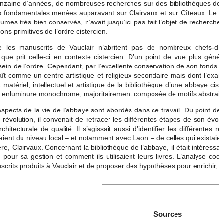
nzaine d’années, de nombreuses recherches sur des bibliothèques des 
 fondamentales menées auparavant sur Clairvaux et sur Cîteaux. Le f
umes très bien conservés, n’avait jusqu’ici pas fait l’objet de recherc
ons primitives de l’ordre cistercien.
ue les manuscrits de Vauclair n’abritent pas de nombreux chefs
e que prit celle-ci en contexte cistercien. D’un point de vue plus gé
sein de l’ordre. Cependant, par l’excellente conservation de son fonds
aît comme un centre artistique et religieux secondaire mais dont l’e
 matériel, intellectuel et artistique de la bibliothèque d’une abbaye
 enluminure monochrome, majoritairement composée de motifs abstrai
aspects de la vie de l’abbaye sont abordés dans ce travail. Du point d
a révolution, il convenait de retracer les différentes étapes de son év
chitecturale de qualité. Il s’agissait aussi d’identifier les différente
vaient du niveau local – et notamment avec Laon – de celles qui existaie
, Clairvaux. Concernant la bibliothèque de l’abbaye, il était intéressa
 pour sa gestion et comment ils utilisaient leurs livres. L’analyse c
rits produits à Vauclair et de proposer des hypothèses pour enrichir, 
Sources