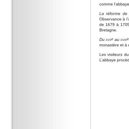
comme l’abbaye
La réforme de l
Observance à l’a
de 1679 à 1705,
Bretagne.
Du
xvii
au
xviii
e
e
monastère et à d
Les visiteurs d
L’abbaye procèd