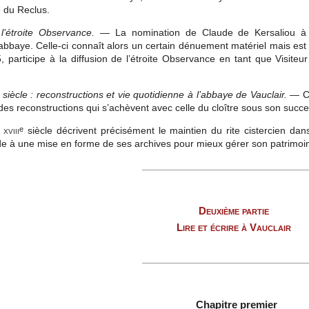
 du Reclus.
’étroite Observance.
— La nomination de Claude de Kersaliou à Vau
bbaye. Celle-ci connaît alors un certain dénuement matériel mais est r
 participe à la diffusion de l’étroite Observance en tant que Visit
siècle : reconstructions et vie quotidienne à l’abbaye de Vauclair.
— Cl
es reconstructions qui s’achèvent avec celle du cloître sous son succe
u
xviii
siècle décrivent précisément le maintien du rite cistercien dans 
e
e à une mise en forme de ses archives pour mieux gérer son patrimoi
Deuxième partie
Lire et écrire à Vauclair
Chapitre premier