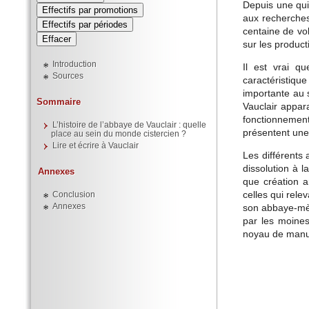
Depuis une qui
Effectifs par promotions
aux recherches
Effectifs par périodes
centaine de vol
sur les producti
Introduction
Il est vrai q
Sources
caractéristiqu
importante au 
Sommaire
Vauclair appar
fonctionnement
L’histoire de l’abbaye de Vauclair : quelle
présentent une
place au sein du monde cistercien ?
Lire et écrire à Vauclair
Les différents 
dissolution à l
Annexes
que création ar
celles qui rele
Conclusion
Annexes
son abbaye-mère
par les moines
noyau de manusc