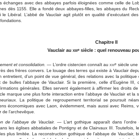
s échanges avec des abbayes parfois éloignées comme celle de Lob
s dès 1155. Elle a fondé deux abbayes-filles, les abbayes du Recl
le Libéral. L’abbé de Vauclair agit plutôt en qualité d’exécutant des
 fondations.
Chapitre II
Vauclair au
xiii
siècle : quel renouveau pou
e
ement et consolidation.
— L’ordre cistercien connaît au
xiii
siècle une
e
s des frères convers. Le louage des terres qui existe à Vauclair dep
en entretient, d’un point de vue général, des relations avec la politique
ent de bulles l’abbaye de Vauclair. Si la première, celle d’Eugène III, 
irmations générales. Elles servent également à affirmer les droits de
cle marque une plus forte interaction entre l’abbaye de Vauclair et la soc
neuriaux. La politique de regroupement territorial se poursuit néa
liens économiques avec Laon, évidemment, mais aussi avec Reims, vi
r de l’archevêque.
on de l’abbaye de Vauclair.
— L’art gothique apparaît dans l’ordre c
ns les églises abbatiales de Pontigny et de Clairvaux III. Toutefois, 
es plus limitée. La reconstruction gothique de l’abbaye de Vauclair,